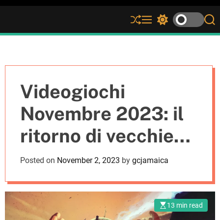
S
M
S
S
h
e
w
e
u
n
i
a
ff
u
t
r
l
c
c
e
h
h
c
Videogiochi
o
l
Novembre 2023: il
o
r
ritorno di vecchie
m
o
d
glorie
Posted on
November 2, 2023
by
gcjamaica
e
13 min read