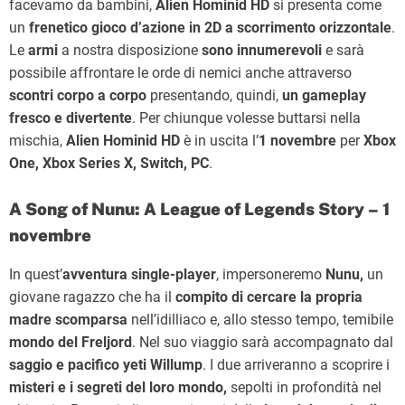
facevamo da bambini,
Alien Hominid
HD
si presenta come
un
frenetico gioco d’azione in 2D a scorrimento orizzontale
.
Le
armi
a nostra disposizione
sono innumerevoli
e sarà
possibile affrontare le orde di nemici anche attraverso
scontri corpo a corpo
presentando, quindi,
un gameplay
fresco e divertente
. Per chiunque volesse buttarsi nella
mischia,
Alien Hominid HD
è in uscita l’
1 novembre
per
Xbox
One, Xbox Series X, Switch, PC
.
A Song of Nunu: A League of Legends Story – 1
novembre
In quest’
avventura single-player
, impersoneremo
Nunu,
un
giovane ragazzo che ha il
compito di cercare la propria
madre scomparsa
nell’idilliaco e, allo stesso tempo, temibile
mondo del Freljord
. Nel suo viaggio sarà accompagnato dal
saggio e pacifico yeti Willump
. I due arriveranno a scoprire i
misteri e i segreti del loro mondo,
sepolti in profondità nel