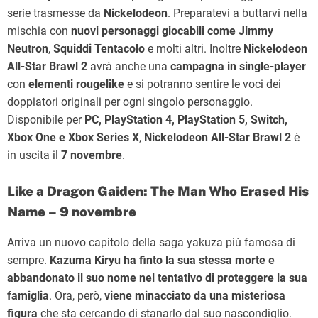
serie trasmesse da
Nickelodeon
. Preparatevi a buttarvi nella
mischia con
nuovi personaggi giocabili come Jimmy
Neutron
,
Squiddi Tentacolo
e molti altri. Inoltre
Nickelodeon
All-Star Brawl 2
avrà anche una
campagna in single-player
con
elementi rougelike
e si potranno sentire le voci dei
doppiatori originali per ogni singolo personaggio.
Disponibile per
PC, PlayStation 4, PlayStation 5, Switch,
Xbox One e Xbox Series X
,
Nickelodeon All-Star Brawl 2
è
in uscita il
7 novembre
.
Like a Dragon Gaiden: The Man Who Erased His
Name – 9 novembre
Arriva un nuovo capitolo della saga yakuza più famosa di
sempre.
Kazuma Kiryu ha finto la sua stessa morte e
abbandonato il suo nome nel tentativo di proteggere la sua
famiglia
. Ora, però,
viene minacciato da una misteriosa
figura
che sta cercando di stanarlo dal suo nascondiglio.