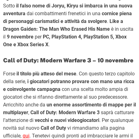
Sotto
il falso nome di Joryu, Kiryu si imbarca in una nuova
avventura
dai combattimenti frenetici in una
cornice piena
di personaggi carismatici e attività da svolgere
.
Like a
Dragon Gaiden: The Man Who Erased His Name
è in uscita
il
9 novembre
per
PC, PlayStation 4, PlayStation 5, Xbox
One e Xbox Series X
.
Call of Duty: Modern Warfare 3 – 10 novembre
Forse
il titolo più atteso del mese
. Con questo terzo capitolo
della serie,
i giocatori potranno provare con mano una ricca
e coinvolgente campagna
con una scelta molto ampia di
giocatori che si rifanno direttamente al suo predecessore.
Arricchito anche da
un enorme assortimento di mappe per il
multiplayer
,
Call of Duty: Modern Warfare 3
saprà catturare
l’attenzione di
vecchi e nuovi videogiocatori
. Per qualunque
novità sul nuovo
Call of Duty
vi rimandiamo alla pagina
ufficiale,
qui
. Tenetevi quindi pronti ad imbracciare le armi il