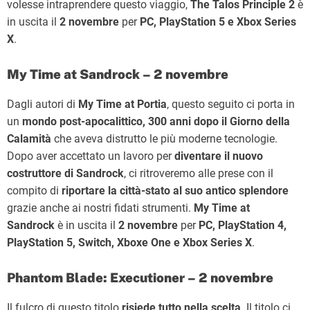
volesse intraprendere questo viaggio,
The Talos Principle 2
è
in uscita il
2 novembre
per
PC, PlayStation 5 e Xbox Series
X
.
My Time at Sandrock – 2 novembre
Dagli autori di
My Time at Portia
, questo seguito ci porta in
un
mondo post-apocalittico, 300 anni dopo il Giorno della
Calamità
che aveva distrutto le più moderne tecnologie.
Dopo aver accettato un lavoro per
diventare il nuovo
costruttore di Sandrock
, ci ritroveremo alle prese con il
compito di
riportare la città-stato al suo antico splendore
grazie anche ai nostri fidati strumenti.
My Time at
Sandrock
è in uscita il
2 novembre
per
PC, PlayStation 4,
PlayStation 5, Switch, Xboxe One e Xbox Series X
.
Phantom Blade: Executioner – 2 novembre
Il fulcro di questo titolo
risiede tutto nella scelta
. Il titolo ci