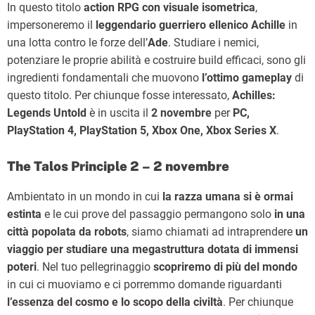
In questo titolo
action RPG con visuale isometrica
,
impersoneremo il
leggendario guerriero ellenico Achille
in
una lotta contro le forze dell’
Ade
. Studiare i nemici,
potenziare le proprie abilità e costruire build efficaci, sono gli
ingredienti fondamentali che muovono
l’ottimo gameplay
di
questo titolo. Per chiunque fosse interessato,
Achilles:
Legends Untold
è in uscita il
2 novembre
per
PC,
PlayStation 4, PlayStation 5, Xbox One, Xbox Series X
.
The Talos Principle 2 – 2 novembre
Ambientato in un mondo in cui
la razza umana si è ormai
estinta
e le cui prove del passaggio permangono solo
in una
città popolata da robots
, siamo chiamati ad intraprendere
un
viaggio per studiare una megastruttura dotata di immensi
poteri
. Nel tuo pellegrinaggio
scopriremo di più del mondo
in cui ci muoviamo e ci porremmo domande riguardanti
l’essenza del cosmo e lo scopo della civiltà
. Per chiunque