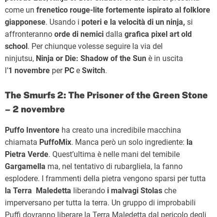
come un
frenetico rouge-lite fortemente ispirato al folklore
giapponese
. Usando i
poteri e la velocità di un ninja,
si
affronteranno
orde di nemici
dalla
grafica pixel art old
school
. Per chiunque volesse seguire la via del
ninjutsu,
Ninja or Die: Shadow of the Sun
è in uscita
l’
1
novembre
per
PC
e
Switch
.
The Smurfs 2: The Prisoner of the Green Stone
– 2 novembre
Puffo Inventore
ha creato una incredibile macchina
chiamata
PuffoMix
. Manca però un solo ingrediente:
la
Pietra Verde
. Quest’ultima è nelle mani del temibile
Gargamella
ma, nel tentativo di rubargliela, la fanno
esplodere. I frammenti della pietra vengono sparsi per tutta
la Terra Maledetta
liberando
i malvagi Stolas
che
imperversano per tutta la terra. Un gruppo di improbabili
Puffi dovranno liberare la Terra Maledetta dal pericolo degli