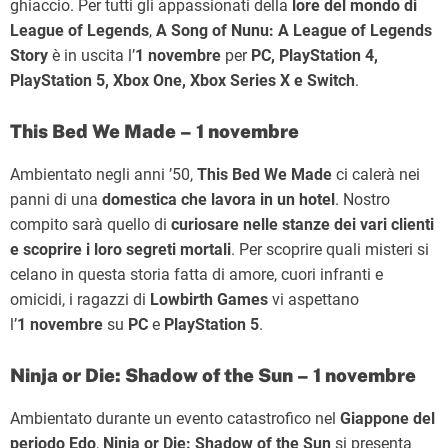
ghiaccio. Per tutti gli appassionati della
lore del mondo di
League of Legends
,
A Song of Nunu: A League of Legends
Story
è in uscita l’
1
novembre
per
PC, PlayStation 4,
PlayStation 5, Xbox One, Xbox Series X e Switch
.
This Bed We Made – 1 novembre
Ambientato negli anni ’50,
This Bed We Made
ci calerà nei
panni di una
domestica che lavora in un hotel
. Nostro
compito sarà quello di
curiosare nelle stanze dei vari clienti
e scoprire i loro segreti mortali
. Per scoprire quali misteri si
celano in questa storia fatta di amore, cuori infranti e
omicidi, i ragazzi di
Lowbirth Games
vi aspettano
l’
1
novembre
su
PC
e
PlayStation 5
.
Ninja or Die: Shadow of the Sun – 1 novembre
Ambientato durante un evento catastrofico nel
Giappone del
periodo Edo
,
Ninja or Die: Shadow of the Sun
si presenta