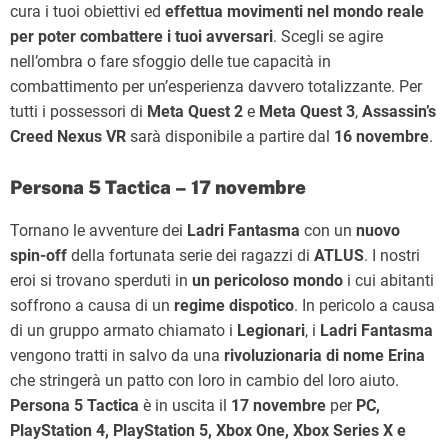
cura i tuoi obiettivi ed
effettua movimenti nel mondo reale
per poter combattere i tuoi avversari
. Scegli se agire
nell’ombra o fare sfoggio delle tue capacità in
combattimento per un’esperienza davvero totalizzante. Per
tutti i possessori di
Meta Quest 2
e
Meta Quest 3
,
Assassin’s
Creed Nexus VR
sarà disponibile a partire dal
16 novembre
.
Persona 5 Tactica – 17 novembre
Tornano le avventure dei
Ladri Fantasma
con un
nuovo
spin-off
della fortunata serie dei ragazzi di
ATLUS
. I nostri
eroi si trovano sperduti in
un pericoloso mondo
i cui abitanti
soffrono a causa di un
regime dispotico
. In pericolo a causa
di un gruppo armato chiamato i
Legionari
, i
Ladri Fantasma
vengono tratti in salvo da una
rivoluzionaria di nome Erina
che stringerà un patto con loro in cambio del loro aiuto.
Persona 5 Tactica
è in uscita il
17 novembre
per
PC,
PlayStation 4, PlayStation 5, Xbox One, Xbox Series X e