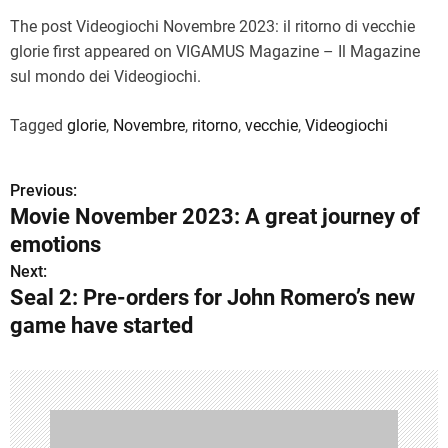
The post Videogiochi Novembre 2023: il ritorno di vecchie
glorie first appeared on VIGAMUS Magazine – Il Magazine
sul mondo dei Videogiochi.
Tagged
glorie
,
Novembre
,
ritorno
,
vecchie
,
Videogiochi
Previous:
P
Movie November 2023: A great journey of
o
emotions
s
Next:
Seal 2: Pre-orders for John Romero’s new
t
game have started
n
a
v