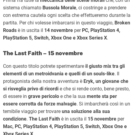
Prima fra tutte la
meccanica delle scelte morali
che, con un
sistema chiamato
Bussola Morale
, ci costringe a prendere
con estrema cautela ogni scelta che effettueremo durante la
partita. Per chi volesse imbarcarsi in questo viaggio,
Broken
Roads
è in uscita il
14 novembre
per
PC, PlayStation 4,
PlayStation 5, Switch, Xbox One e Xbox Series X
.
The Last Faith – 15 novembre
Con questo titolo potrete sperimentare
il giusto mix tra gli
elementi di un metroidvania e quelli di un souls-like
. Il
protagonista della nostra avventura è
Eryk, un giovane che
si risveglia privo di ricordi
e che si rende conto, bene presto,
di essere in
grave pericolo
e che la sua
mente sta per
essere corrotta da forze malvagie
. Si imbarcherà così in un
temibile viaggio per trovare
una soluzione alla sua
condizione
.
The Last Faith
è in uscita il
15 novembre
per
Mac, PC, PlayStation 4, PlayStation 5, Switch, Xbox One e
Xbox Series X
.