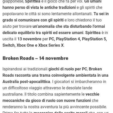
giapponese,
Spirittea
è il gioco che fa per voi.
Gli umani
hanno perso di vista le antiche tradizioni
e gli spiriti che
popolavano le città si sono lentamente allontanati.
Tu sei in
grado si comunicare con gli spiriti
e loro chiedono il tuo
aiuto per trovare
un’anomalia che sta disturbando l’ormai
delicato equilibrio tra spiriti ed essere umani
.
Spirittea
è in
uscita il
13 novembre
per
PC, PlayStation 4, PlayStation 5,
Switch, Xbox One e Xbox Series X
.
Broken Roads – 14 novembre
Ispirandosi ai tradizionali
giochi di ruolo per PC
,
Broken
Roads racconta una trama coinvolgente ambientata in una
Australia post-apocalittica
. I giocatori si imbarcheranno in
un difficoltoso viaggio attraverso le desolate lande
australiane. Il titolo combina sapientemente le
vecchie
meccaniche da gioco di ruolo con nuove funzioni
che
renderanno la nostra avventura la più avvincente possibile.