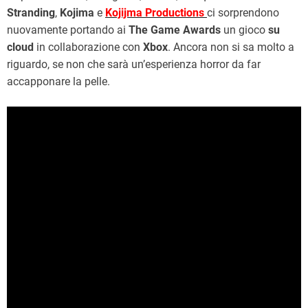
Stranding
,
Kojima
e
Kojijma Productions
ci sorprendono
nuovamente portando ai
The Game Awards
un gioco
su
cloud
in collaborazione con
Xbox
. Ancora non si sa molto a
riguardo, se non che sarà un’esperienza horror da far
accapponare la pelle.