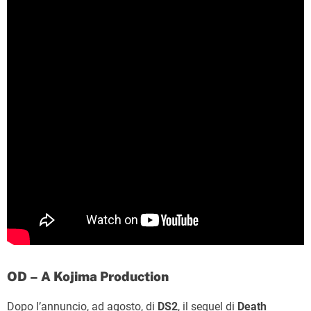
OD – A Kojima Production
Dopo l’annuncio, ad agosto, di
DS2
, il sequel di
Death