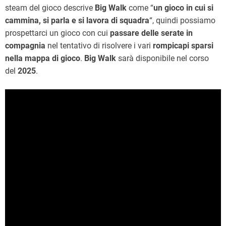
steam del gioco descrive
Big Walk
come “
un gioco in cui si
cammina, si parla e si lavora di squadra
“, quindi possiamo
prospettarci un gioco con cui
passare delle serate in
compagnia
nel tentativo di risolvere i vari
rompicapi
sparsi
nella mappa di gioco
.
Big Walk
sarà disponibile nel corso
del
2025
.