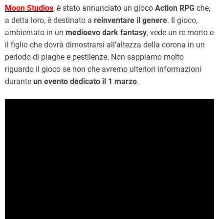
Moon Studios
, è stato annunciato un gioco
Action RPG
che,
a detta loro, è destinato a
reinventare il genere
. Il gioco,
ambientato in un
medioevo dark fantasy
, vede un re morto e
il figlio che dovrà dimostrarsi all’altezza della corona in un
periodo di piaghe e pestilenze. Non sappiamo molto
riguardo il gioco se non che avremo ulteriori informazioni
durante
un evento dedicato il 1 marzo
.