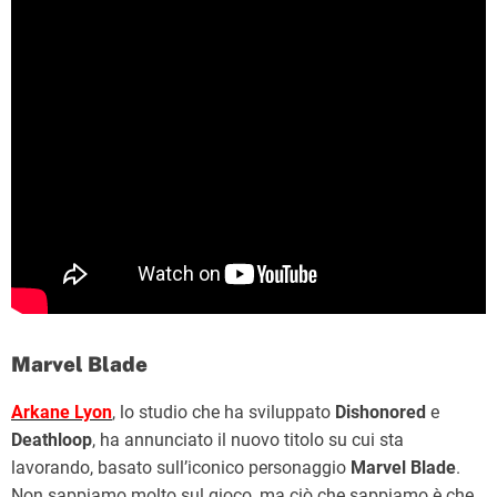
Marvel Blade
Arkane Lyon
, lo studio che ha sviluppato
Dishonored
e
Deathloop
, ha annunciato il nuovo titolo su cui sta
lavorando, basato sull’iconico personaggio
Marvel Blade
.
Non sappiamo molto sul gioco, ma ciò che sappiamo è che