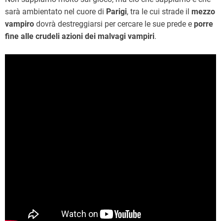
sarà ambientato nel cuore di
Parigi
, tra le cui strade il
mezzo
vampiro
dovrà destreggiarsi per cercare le sue prede e
porre
fine alle crudeli azioni dei malvagi vampiri
.