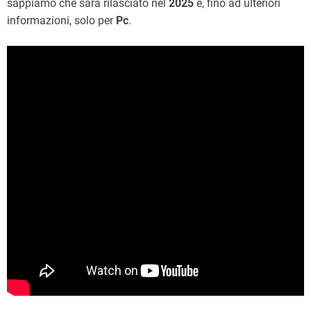
sappiamo che sarà rilasciato nel
2025
e, fino ad ulteriori
informazioni, solo per
Pc
.