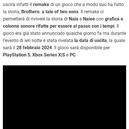
uscirà infatti il
remake
di un gioco che a modo suo ha fatto
la storia,
Brothers: a tale of two sons
. Il remake ci
permetterà di rivivere la storia di
Naia
e
Naiee
con
grafica e
colonne sonore rifatte per essere al passo con i tempi
. Il
gioco era già stato annunciato qualche giorno fa ma durante
l’evento di ieri notte è stata rivelata
la data di uscita
, la quale
sarà il
28 febbraio 2024
. Il gioco sarà disponibile per
PlayStation 5
,
Xbox Series X|S
e
PC
.