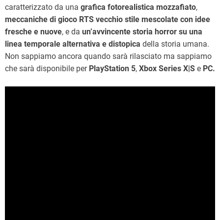
caratterizzato da una
grafica fotorealistica mozzafiato
,
meccaniche di gioco RTS vecchio stile mescolate con idee
fresche e nuove
, e da
un’avvincente storia horror su una
linea temporale alternativa e distopica
della storia umana.
Non sappiamo ancora quando sarà rilasciato ma sappiamo
che sarà disponibile per
PlayStation 5
,
Xbox Series X|S
e
PC.