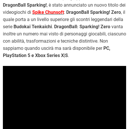
DragonBall Sparking!
, è stato annunciato un nuovo titolo dei
videogiochi di
Spike Chunsoft
:
DragonBall Sparking! Zero
, il
quale porta a un livello superiore gli scontri leggendari della
serie
Budokai Tenkaichi
.
DragonBall: Sparking! Zero
vanta
inoltre un numero mai visto di personaggi giocabili, ciascuno
con abilità, trasformazioni e tecniche distintive. Non
sappiamo quando uscirà ma sarà disponibile per
PC,
PlayStation 5 e Xbox Series X|S
.